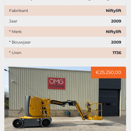
Fabrikant
Niftylift
Jaar
2009
* Merk
Niftylift
* Bouwjaar
2009
* Uren
1736
€25.250,00