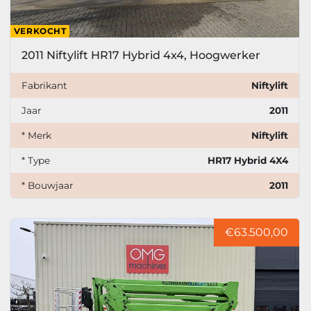
VERKOCHT
2011 Niftylift HR17 Hybrid 4x4, Hoogwerker
Fabrikant
Niftylift
Jaar
2011
* Merk
Niftylift
* Type
HR17 Hybrid 4X4
* Bouwjaar
2011
€63.500,00