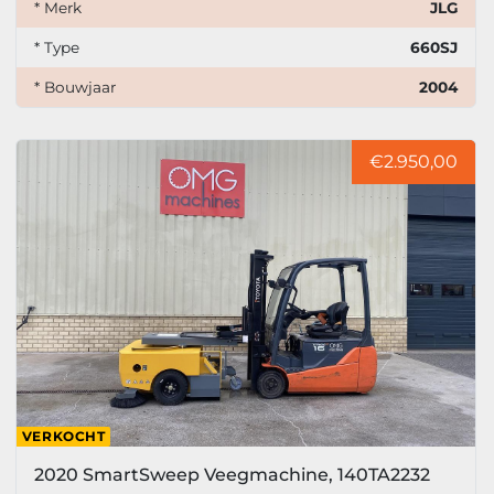
* Merk
JLG
* Type
660SJ
* Bouwjaar
2004
€2.950,00
VERKOCHT
2020 SmartSweep Veegmachine, 140TA2232