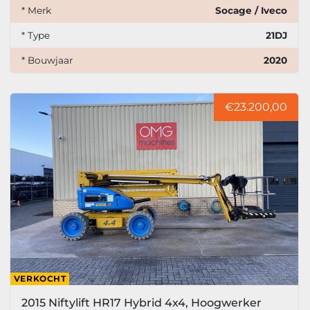
* Merk
Socage / Iveco
* Type
21DJ
* Bouwjaar
2020
€23.200,00
VERKOCHT
2015 Niftylift HR17 Hybrid 4x4, Hoogwerker