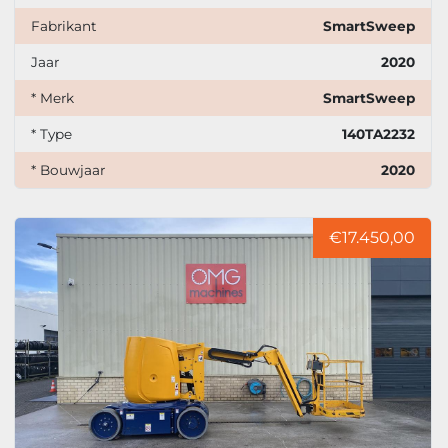
Fabrikant
SmartSweep
Jaar
2020
* Merk
SmartSweep
* Type
140TA2232
* Bouwjaar
2020
€17.450,00