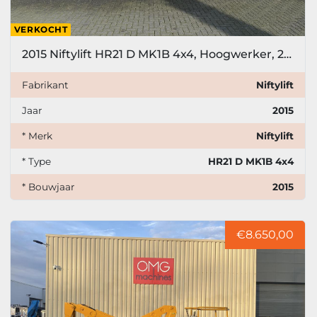
VERKOCHT
2015 Niftylift HR21 D MK1B 4x4, Hoogwerker, 21 meter
Fabrikant
Niftylift
Jaar
2015
* Merk
Niftylift
* Type
HR21 D MK1B 4x4
* Bouwjaar
2015
€8.650,00