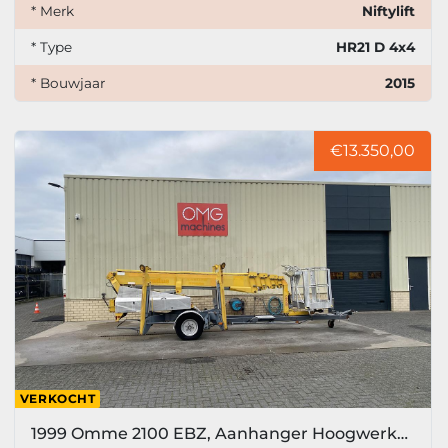
* Merk
Niftylift
* Type
HR21 D 4x4
* Bouwjaar
2015
€13.350,00
VERKOCHT
1999 Omme 2100 EBZ, Aanhanger Hoogwerker, 21 meter