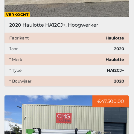
VERKOCHT
2020 Haulotte HA12CJ+, Hoogwerker
Fabrikant
Haulotte
Jaar
2020
* Merk
Haulotte
* Type
HA12CJ+
* Bouwjaar
2020
€47.500,00