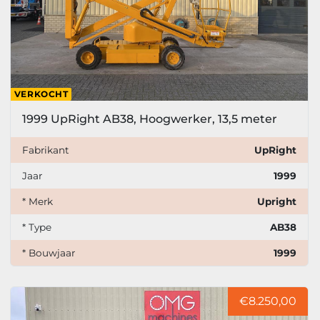
VERKOCHT
1999 UpRight AB38, Hoogwerker, 13,5 meter
Fabrikant
UpRight
Jaar
1999
* Merk
Upright
* Type
AB38
* Bouwjaar
1999
€8.250,00