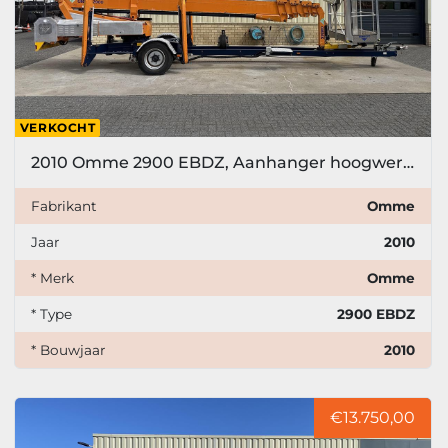
VERKOCHT
2010 Omme 2900 EBDZ, Aanhanger hoogwerker, 29 meter
Fabrikant
Omme
Jaar
2010
* Merk
Omme
* Type
2900 EBDZ
* Bouwjaar
2010
€13.750,00