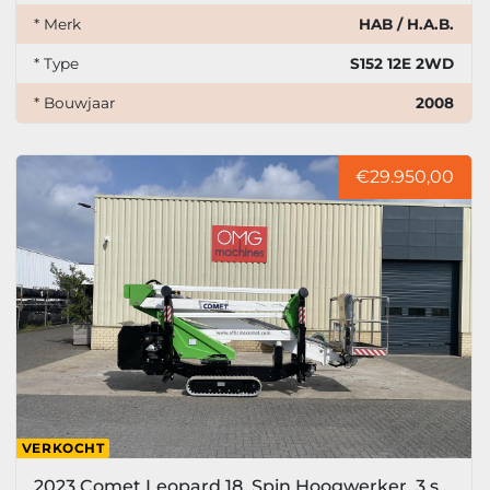
* Merk
HAB / H.A.B.
* Type
S152 12E 2WD
* Bouwjaar
2008
€29.950,00
VERKOCHT
2023 Comet Leopard 18, Spin Hoogwerker, 3 stuks