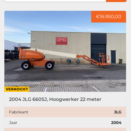
Sorteren op
Model
€16.950,00
Prijs
, EUR
Filter toepassen
Filter wissen
Jaar
VERKOCHT
2004 JLG 660SJ, Hoogwerker 22 meter
Filter toepassen
Filter wissen
Fabrikant
JLG
Jaar
2004