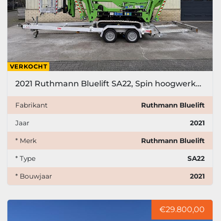
VERKOCHT
2021 Ruthmann Bluelift SA22, Spin hoogwerker, 22 meter
Fabrikant
Ruthmann Bluelift
Jaar
2021
* Merk
Ruthmann Bluelift
* Type
SA22
* Bouwjaar
2021
€29.800,00