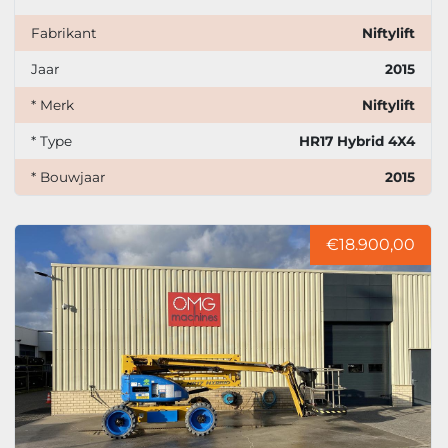
Fabrikant
Niftylift
Jaar
2015
* Merk
Niftylift
* Type
HR17 Hybrid 4X4
* Bouwjaar
2015
€18.900,00