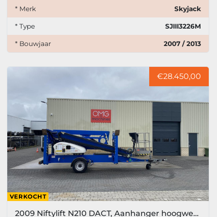
* Merk
Skyjack
* Type
SJIII3226M
* Bouwjaar
2007 / 2013
€28.450,00
VERKOCHT
2009 Niftylift N210 DACT, Aanhanger hoogwerker, 21 meter