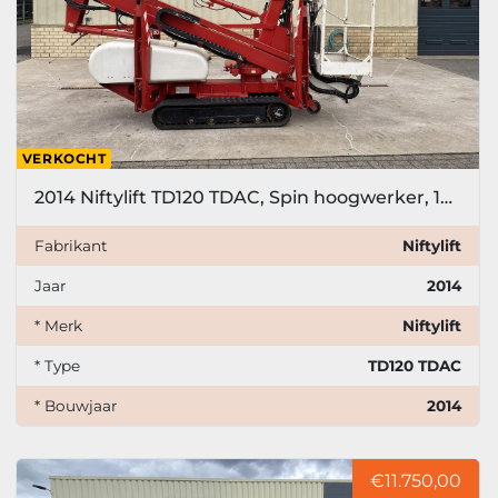
VERKOCHT
2014 Niftylift TD120 TDAC, Spin hoogwerker, 12 meter
Fabrikant
Niftylift
Jaar
2014
* Merk
Niftylift
* Type
TD120 TDAC
* Bouwjaar
2014
€11.750,00