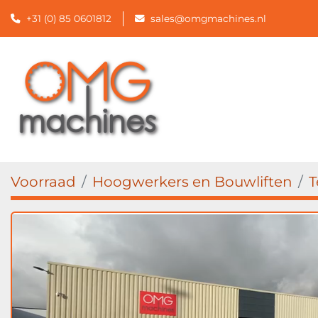
+31 (0) 85 0601812
sales@omgmachines.nl
Voorraad
Hoogwerkers en Bouwliften
T