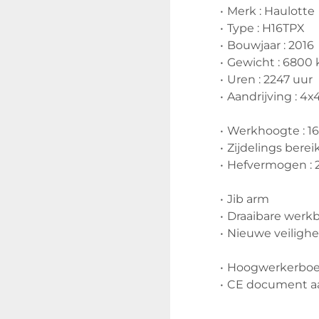
Merk : Haulotte
Type : H16TPX
Bouwjaar : 2016
Gewicht : 6800 
Uren : 2247 uur
Aandrijving : 4x
Werkhoogte : 1
Zijdelings bereik
Hefvermogen : 2
Jib arm
Draaibare werk
Nieuwe veilighe
Hoogwerkerboe
CE document a
Video op onze 