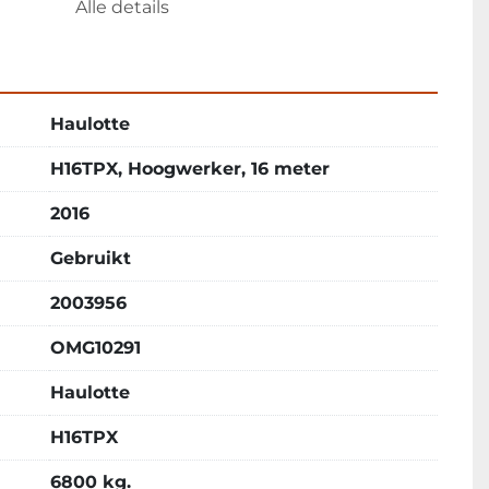
Alle details
ort mogelijk
Haulotte
H16TPX, Hoogwerker, 16 meter
2016
Gebruikt
2003956
OMG10291
Haulotte
H16TPX
6800 kg.