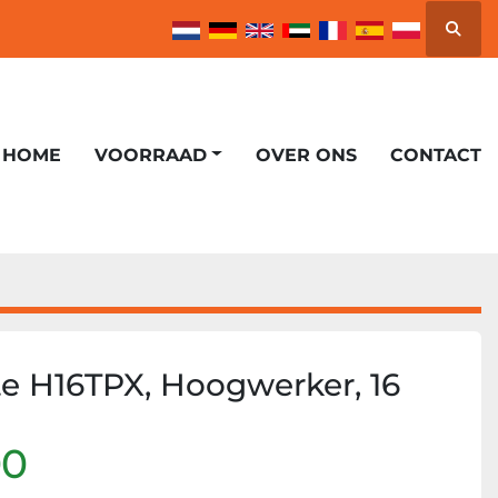
Zoek
HOME
VOORRAAD
OVER ONS
CONTACT
te H16TPX, Hoogwerker, 16
00