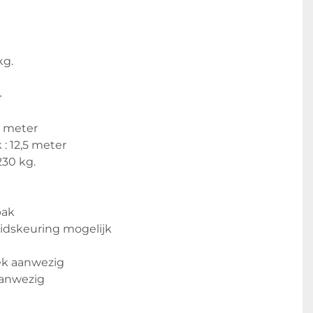
kg.
4
6 meter
 : 12,5 meter 
30 kg.
bak
idskeuring mogelijk
k aanwezig
anwezig
website