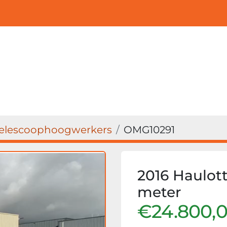
elescoophoogwerkers
OMG10291
2016 Haulot
meter
€24.800,