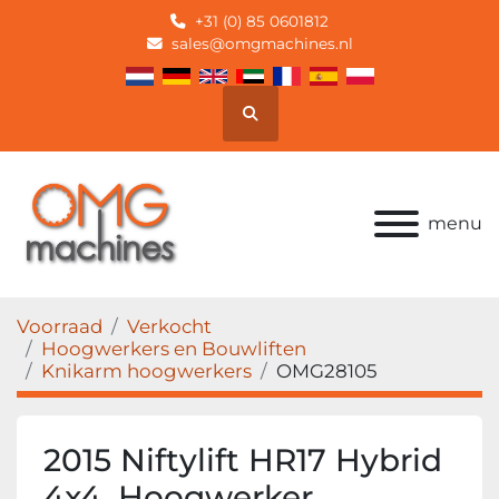
+31 (0) 85 0601812
sales@omgmachines.nl
Zoek
menu
Voorraad
Verkocht
Hoogwerkers en Bouwliften
Knikarm hoogwerkers
OMG28105
2015 Niftylift HR17 Hybrid
4x4, Hoogwerker