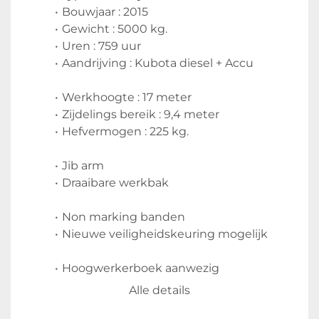
Bouwjaar : 2015
Gewicht : 5000 kg.
Uren : 759 uur
Aandrijving : Kubota diesel + Accu
Werkhoogte : 17 meter
Zijdelings bereik : 9,4 meter 
Hefvermogen : 225 kg.
Jib arm
Draaibare werkbak
Non marking banden
Nieuwe veiligheidskeuring mogelijk
Hoogwerkerboek aanwezig
CE document aanwezig
Alle details