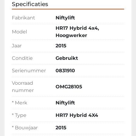
Video op onze website
Specificaties
Inruil en transport mogelijk
Fabrikant
Niftylift
HR17 Hybrid 4x4,
Model
Hoogwerker
Jaar
2015
Conditie
Gebruikt
Serienummer
0831910
Voorraad
OMG28105
nummer
* Merk
Niftylift
* Type
HR17 Hybrid 4X4
* Bouwjaar
2015