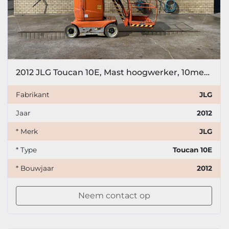
2012 JLG Toucan 10E, Mast hoogwerker, 10meter
Fabrikant
JLG
Jaar
2012
* Merk
JLG
* Type
Toucan 10E
* Bouwjaar
2012
Neem contact op