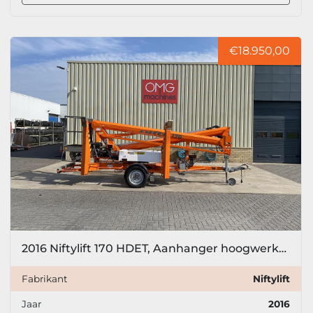
€18.950,00
2016 Niftylift 170 HDET, Aanhanger hoogwerker, 17 meter
Fabrikant
Niftylift
Jaar
2016