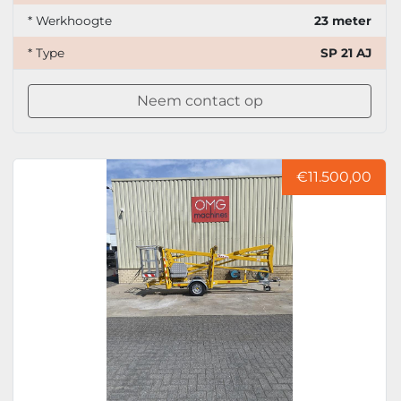
* Werkhoogte
23 meter
* Type
SP 21 AJ
Neem contact op
€11.500,00