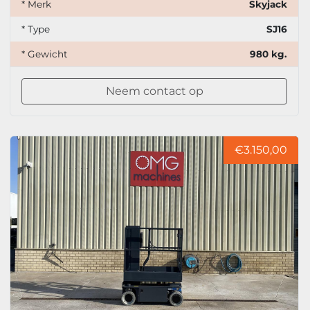
* Merk
Skyjack
* Type
SJ16
* Gewicht
980 kg.
Neem contact op
€3.150,00