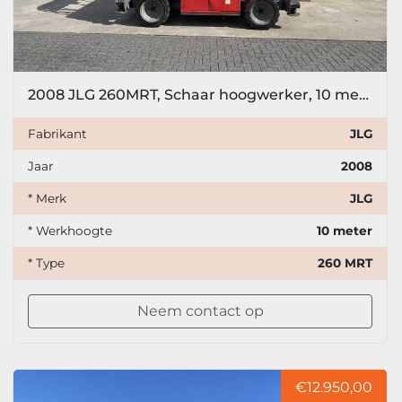
2008 JLG 260MRT, Schaar hoogwerker, 10 meter
Fabrikant
JLG
Jaar
2008
* Merk
JLG
* Werkhoogte
10 meter
* Type
260 MRT
Neem contact op
€12.950,00