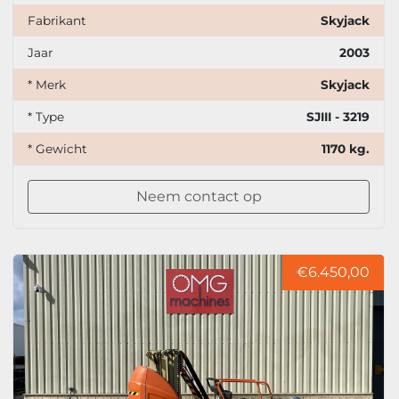
Fabrikant
Skyjack
Jaar
2003
* Merk
Skyjack
* Type
SJIII - 3219
* Gewicht
1170 kg.
Neem contact op
€6.450,00