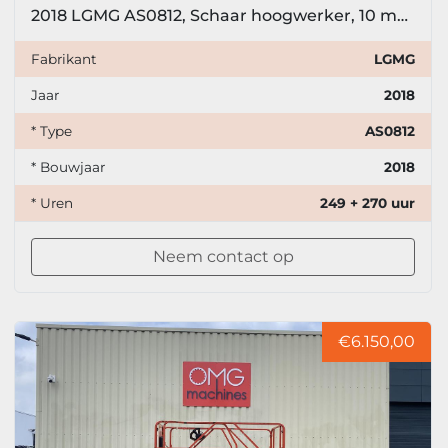
2018 LGMG AS0812, Schaar hoogwerker, 10 meter
Fabrikant
LGMG
Jaar
2018
* Type
AS0812
* Bouwjaar
2018
* Uren
249 + 270 uur
Neem contact op
€6.150,00