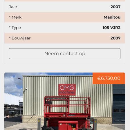
Jaar
2007
* Merk
Manitou
* Type
105 VJR2
* Bouwjaar
2007
Neem contact op
€6.750,00