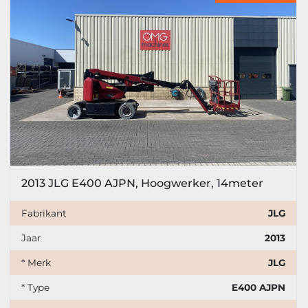
2013 JLG E400 AJPN, Hoogwerker, 14meter
Fabrikant
JLG
Jaar
2013
* Merk
JLG
* Type
E400 AJPN