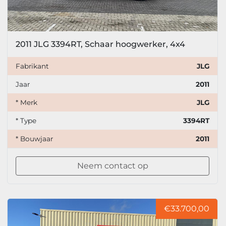
2011 JLG 3394RT, Schaar hoogwerker, 4x4
Fabrikant
JLG
Jaar
2011
* Merk
JLG
* Type
3394RT
* Bouwjaar
2011
Neem contact op
€33.700,00