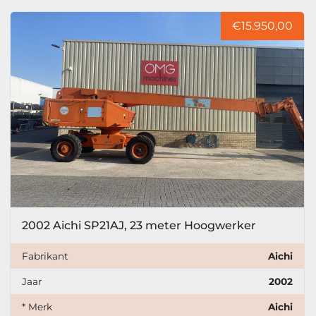
Sorteren op
€15.950,00
Model
Prijs
, EUR
Filter toepassen
Filter wissen
Jaar
2002 Aichi SP21AJ, 23 meter Hoogwerker
Fabrikant
Aichi
Filter toepassen
Filter wissen
Jaar
2002
* Merk
Aichi