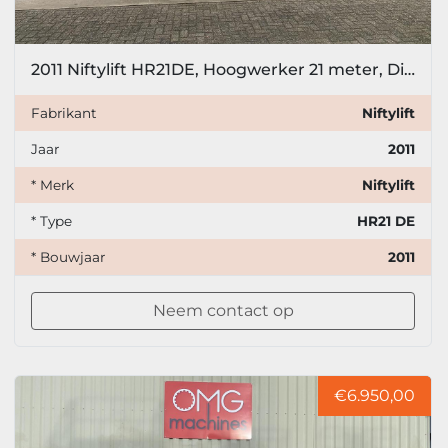
2011 Niftylift HR21DE, Hoogwerker 21 meter, Diesel + Accu, Bi energy
Fabrikant
Niftylift
Jaar
2011
* Merk
Niftylift
* Type
HR21 DE
* Bouwjaar
2011
Neem contact op
€6.950,00