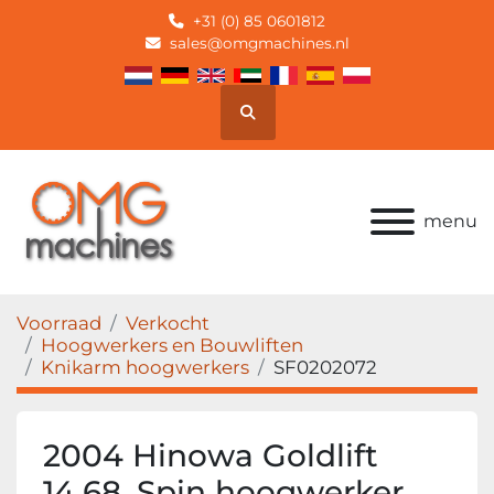
+31 (0) 85 0601812
sales@omgmachines.nl
Zoek
menu
Voorraad
Verkocht
Hoogwerkers en Bouwliften
Knikarm hoogwerkers
SF0202072
2004 Hinowa Goldlift
14.68, Spin hoogwerker