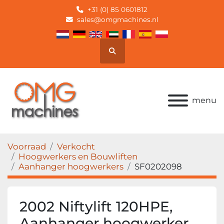
+31 (0) 85 0601812
sales@omgmachines.nl
Zoek
menu
Voorraad
Verkocht
Hoogwerkers en Bouwliften
Aanhanger hoogwerkers
SF0202098
2002 Niftylift 120HPE,
Aanhanger hoogwerker,