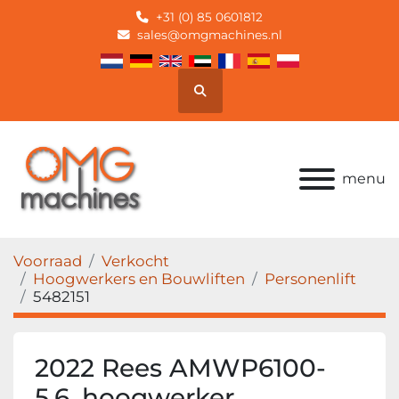
+31 (0) 85 0601812
sales@omgmachines.nl
Zoek
menu
Voorraad
Verkocht
Hoogwerkers en Bouwliften
Personenlift
5482151
2022 Rees AMWP6100-
5.6, hoogwerker,