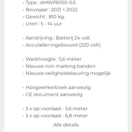
Type : AMWP6100-5.6
Bouwjaar : 2021 + 2022
Gewicht : 810 kg.
Uren : 5 - 14 uur
Aandrijving : Batterij 24 volt
Acculader ingebouwd (220 volt)
Werkhoogte : 5,6 meter
Nieuwe non marking banden
Nieuwe veiligheidskeuring mogelijk
Hoogwerkerboek aanwezig
CE document aanwezig
5 x op voorraad - 5,6 meter
5 x op voorraad - 6,8 meter
Inruil en transport mogelijk
Alle details