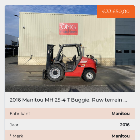
Sorteren op
€33.650,00
Model
Prijs
, EUR
Filter toepassen
Filter wissen
Jaar
2016 Manitou MH 25-4 T Buggie, Ruw terrein heftruck, 4x4
Fabrikant
Manitou
Filter toepassen
Filter wissen
Jaar
2016
* Merk
Manitou