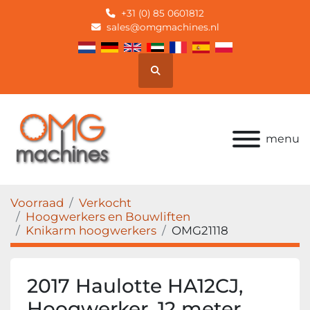
+31 (0) 85 0601812
sales@omgmachines.nl
Zoek
menu
Voorraad
Verkocht
Hoogwerkers en Bouwliften
Knikarm hoogwerkers
OMG21118
2017 Haulotte HA12CJ,
Hoogwerker, 12 meter