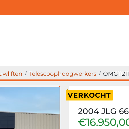
wliften
Telescoophoogwerkers
OMG11211
VERKOCHT
2004 JLG 66
€16.950,0