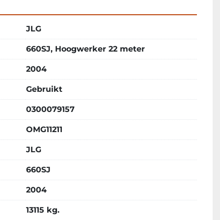
JLG
660SJ, Hoogwerker 22 meter
2004
Gebruikt
0300079157
OMG11211
JLG
660SJ
2004
13115 kg.