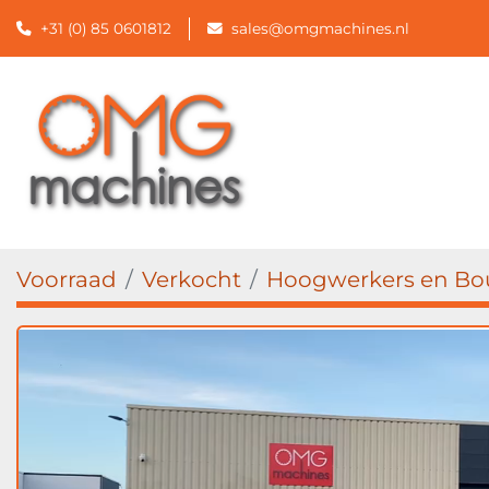
+31 (0) 85 0601812
sales@omgmachines.nl
Voorraad
Verkocht
Hoogwerkers en Bou