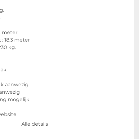
g.
4
2 meter
 : 18,3 meter 
30 kg.
bak
k aanwezig
anwezig
ing mogelijk
website
ort mogelijk
Alle details