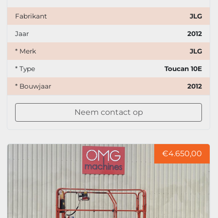
Fabrikant
JLG
Jaar
2012
* Merk
JLG
* Type
Toucan 10E
* Bouwjaar
2012
Neem contact op
€4.650,00