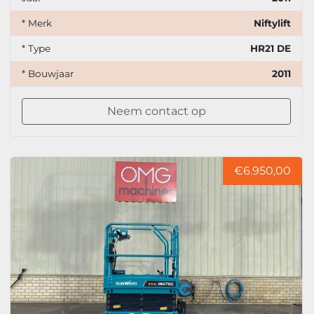
* Merk
Niftylift
* Type
HR21 DE
* Bouwjaar
2011
Neem contact op
€6.950,00