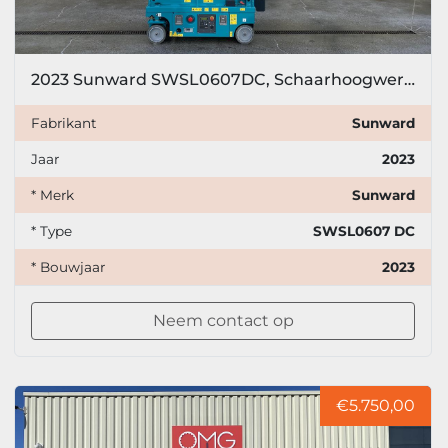
2023 Sunward SWSL0607DC, Schaarhoogwerker, 6,5 meter
Fabrikant
Sunward
Jaar
2023
* Merk
Sunward
* Type
SWSL0607 DC
* Bouwjaar
2023
Neem contact op
€5.750,00