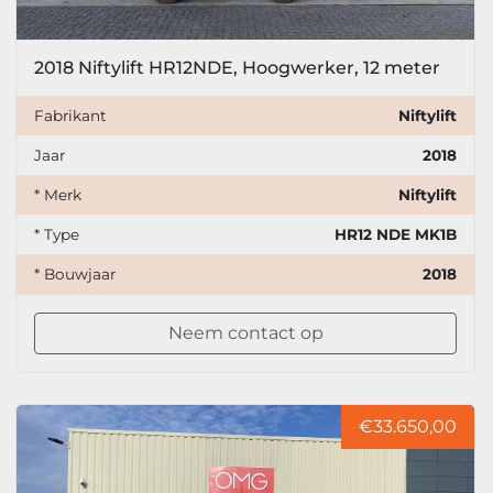
2018 Niftylift HR12NDE, Hoogwerker, 12 meter
Fabrikant
Niftylift
Jaar
2018
* Merk
Niftylift
* Type
HR12 NDE MK1B
* Bouwjaar
2018
Neem contact op
€33.650,00