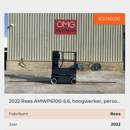
€3.150,00
2022 Rees AMWP6100-5.6, hoogwerker, personenlift, 5,6 meter
Fabrikant
Rees
Jaar
2022