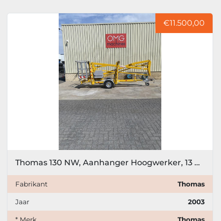
Sorteren op
Model
€11.500,00
Prijs
, EUR
Filter toepassen
Filter wissen
Jaar
Thomas 130 NW, Aanhanger Hoogwerker, 13 meter
Filter toepassen
Filter wissen
Fabrikant
Thomas
Jaar
2003
* Merk
Thomas