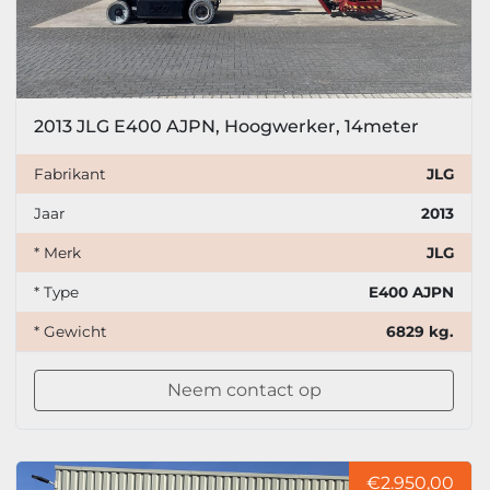
2013 JLG E400 AJPN, Hoogwerker, 14meter
Fabrikant
JLG
Jaar
2013
* Merk
JLG
* Type
E400 AJPN
* Gewicht
6829 kg.
Neem contact op
€2.950,00