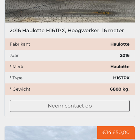
2016 Haulotte H16TPX, Hoogwerker, 16 meter
Fabrikant
Haulotte
Jaar
2016
* Merk
Haulotte
* Type
H16TPX
* Gewicht
6800 kg.
Neem contact op
€14.650,00