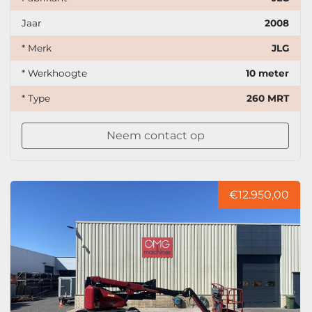
Jaar
2008
* Merk
JLG
* Werkhoogte
10 meter
* Type
260 MRT
Neem contact op
€12.950,00