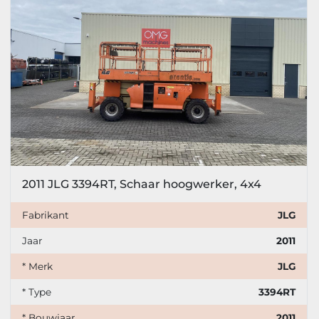
2011 JLG 3394RT, Schaar hoogwerker, 4x4
Fabrikant
JLG
Jaar
2011
* Merk
JLG
* Type
3394RT
* Bouwjaar
2011