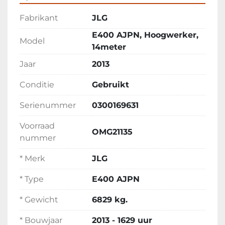
Nieuwe veiligheidskeuring mogelijk
Fabrikant
JLG
Hoogwerkerboek aanwezig
E400 AJPN, Hoogwerker,
CE document aanwezig
Model
14meter
Video op onze website
Jaar
2013
Inruil en transport mogelijk
Conditie
Gebruikt
Serienummer
0300169631
Voorraad
OMG21135
nummer
* Merk
JLG
* Type
E400 AJPN
* Gewicht
6829 kg.
* Bouwjaar
2013 - 1629 uur