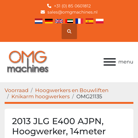
+31 (0) 85 0601812
sales@omgmachines.nl
Zoek
menu
Voorraad
Hoogwerkers en Bouwliften
Knikarm hoogwerkers
OMG21135
2013 JLG E400 AJPN,
Hoogwerker, 14meter