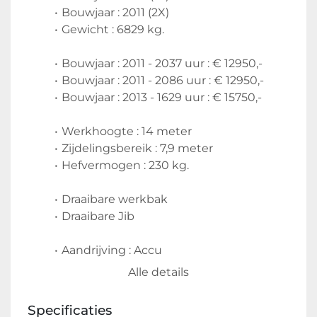
Bouwjaar : 2011 (2X)
Gewicht : 6829 kg.
Bouwjaar : 2011 - 2037 uur : € 12950,-
Bouwjaar : 2011 - 2086 uur : € 12950,-
Bouwjaar : 2013 - 1629 uur : € 15750,-
Werkhoogte : 14 meter
Zijdelingsbereik : 7,9 meter
Hefvermogen : 230 kg.
Draaibare werkbak
Draaibare Jib
Aandrijving : Accu
Acculader ingebouwd (220 volt)
Alle details
Non marking banden
Specificaties