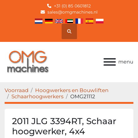
+31 (0) 85 0601812
sales@omgmachines.nl
Zoek
menu
Voorraad
Hoogwerkers en Bouwliften
Schaarhoogwerkers
OMG21112
2011 JLG 3394RT, Schaar
hoogwerker, 4x4