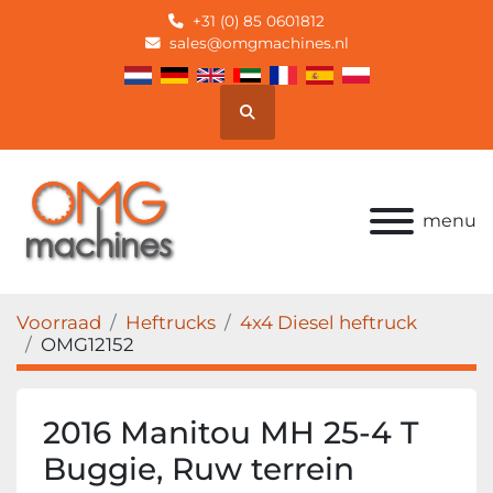
+31 (0) 85 0601812
sales@omgmachines.nl
Zoek
menu
Voorraad
Heftrucks
4x4 Diesel heftruck
OMG12152
2016 Manitou MH 25-4 T
Buggie, Ruw terrein