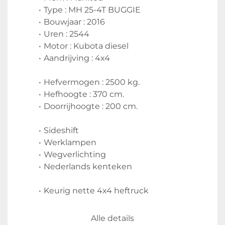
Type : MH 25-4T BUGGIE
Bouwjaar : 2016
Uren : 2544
Motor : Kubota diesel
Aandrijving : 4x4 
Hefvermogen : 2500 kg.
Hefhoogte : 370 cm.
Doorrijhoogte : 200 cm.
Sideshift
Werklampen
Wegverlichting
Nederlands kenteken
Keurig nette 4x4 heftruck
Inruil en transport mogelijk
Alle details