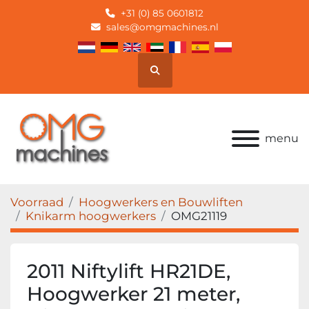
+31 (0) 85 0601812
sales@omgmachines.nl
Zoek
menu
Voorraad
Hoogwerkers en Bouwliften
Knikarm hoogwerkers
OMG21119
2011 Niftylift HR21DE,
Hoogwerker 21 meter,