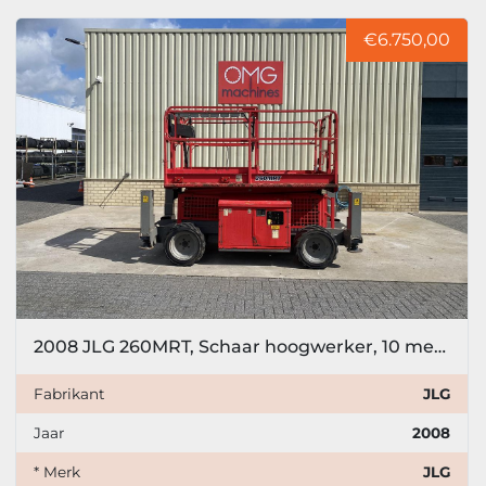
Sorteren op
€6.750,00
Model
Prijs
, EUR
Filter toepassen
Filter wissen
Jaar
2008 JLG 260MRT, Schaar hoogwerker, 10 meter
Fabrikant
JLG
Filter toepassen
Filter wissen
Jaar
2008
* Merk
JLG