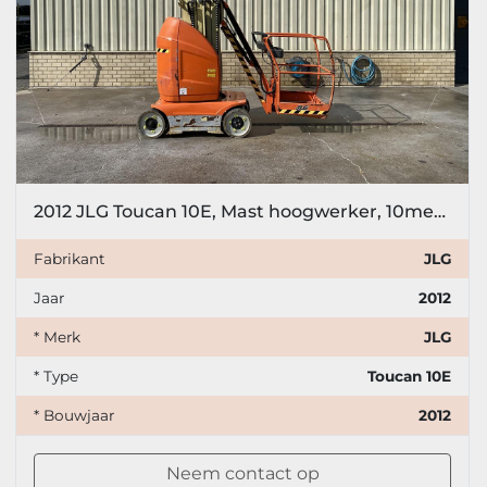
2012 JLG Toucan 10E, Mast hoogwerker, 10meter
Fabrikant
JLG
Jaar
2012
* Merk
JLG
* Type
Toucan 10E
* Bouwjaar
2012
Neem contact op