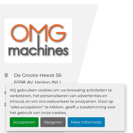
De Groote Heeze 56
6598 AV, Heijen (NL)
Wij gebruiken cookies om uw browsing activiteiten te
+31 (0) 85 0601812
verbeteren, het personaliseren van advertenties en
inhoud, en om ons webverkeer te analyseren. Door op
sales@omgmachines.nl
"alles accepteren" te klikken, geeft u toestemming voor
het gebruik van onze cookies.
Accepteren
Weigeren
Meer informatie