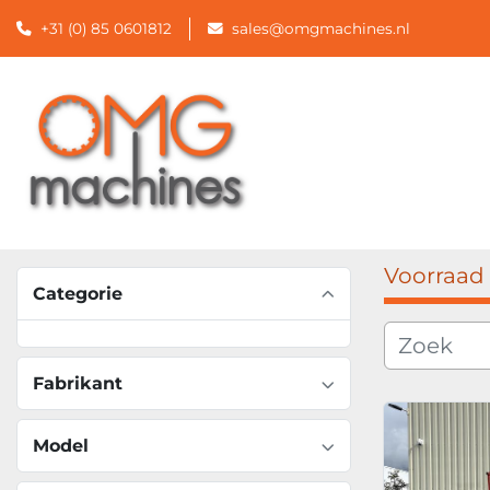
+31 (0) 85 0601812
sales@omgmachines.nl
Voorraad
Categorie
Fabrikant
Model