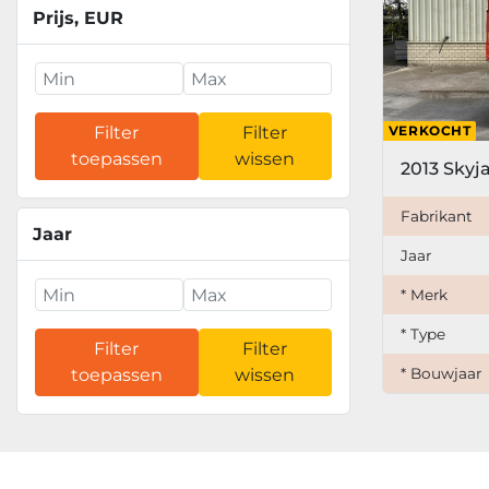
Prijs
, EUR
VERKOCHT
Filter
Filter
toepassen
wissen
Fabrikant
Jaar
Jaar
* Merk
* Type
Filter
Filter
* Bouwjaar
toepassen
wissen