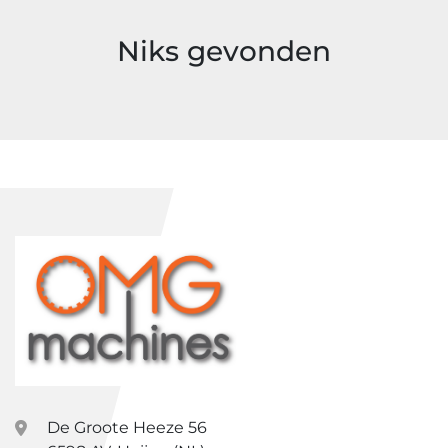
Sorteren op
Niks gevonden
Model
Prijs
, EUR
Filter toepassen
Filter wissen
Jaar
Filter toepassen
Filter wissen
De Groote Heeze 56