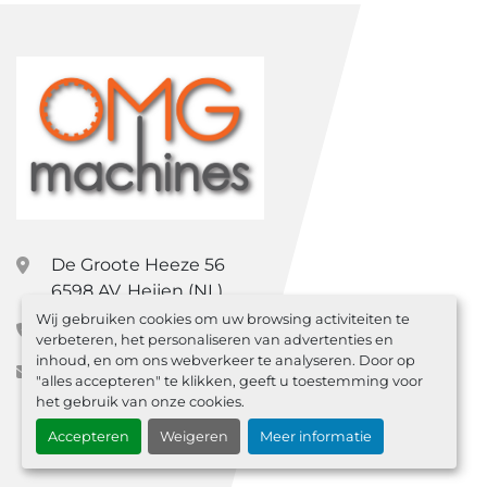
De Groote Heeze 56
6598 AV, Heijen (NL)
Wij gebruiken cookies om uw browsing activiteiten te
+31 (0) 85 0601812
verbeteren, het personaliseren van advertenties en
inhoud, en om ons webverkeer te analyseren. Door op
sales@omgmachines.nl
"alles accepteren" te klikken, geeft u toestemming voor
het gebruik van onze cookies.
Accepteren
Weigeren
Meer informatie