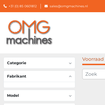
+31 (0) 85 0601812
sales@omgmachines.nl
Voorraad
Categorie
Fabrikant
Model