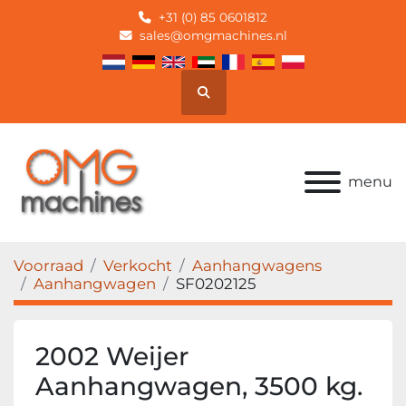
+31 (0) 85 0601812
sales@omgmachines.nl
Zoek
menu
Voorraad
Verkocht
Aanhangwagens
Aanhangwagen
SF0202125
2002 Weijer
Aanhangwagen, 3500 kg.