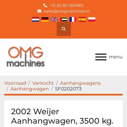
+31 (0) 85 0601812
sales@omgmachines.nl
Zoek
menu
Voorraad
Verkocht
Aanhangwagens
Aanhangwagen
SF0202073
2002 Weijer
Aanhangwagen, 3500 kg.