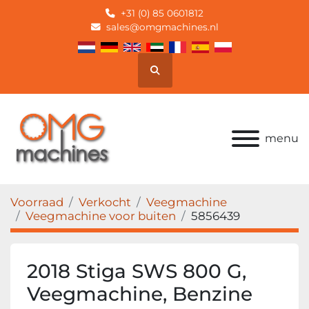
+31 (0) 85 0601812
sales@omgmachines.nl
Zoek
menu
Voorraad
Verkocht
Veegmachine
Veegmachine voor buiten
5856439
2018 Stiga SWS 800 G,
Veegmachine, Benzine